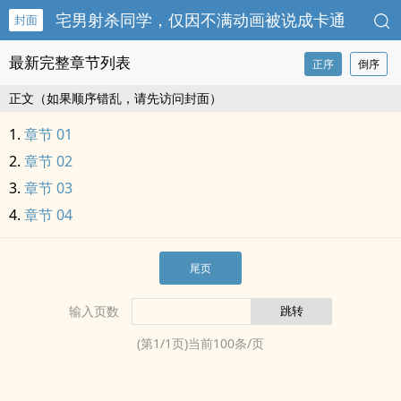
宅男射杀同学，仅因不满动画被说成卡通
封面
最新完整章节列表
正序
倒序
正文（如果顺序错乱，请先访问封面）
章节 01
章节 02
章节 03
章节 04
尾页
输入页数
(第
1
/
1
页)当前
100
条/页