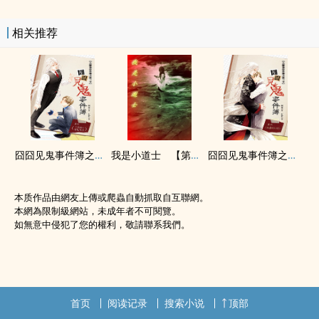
相关推荐
囧囧见鬼事件簿之七 十字路口遇鬼悬案 试阅
我是小道士 【第四辑】 山中小村
囧囧见鬼事件簿之六 再遇丘比特 试阅
本质作品由網友上傳或爬蟲自動抓取自互聯網。
本網為限制級網站，未成年者不可閱覽。
如無意中侵犯了您的權利，敬請聯系我們。
首页
阅读记录
搜索小说
顶部