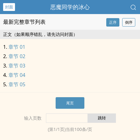
恶魔同学的冰心
封面
最新完整章节列表
正序
倒序
正文（如果顺序错乱，请先访问封面）
章节 01
章节 02
章节 03
章节 04
章节 05
尾页
输入页数
(第
1
/
1
页)当前
100
条/页