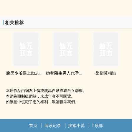
相关推荐
腹黑少爷遇上励志女佣
她替陌生男人代孕生下双胞胎，五年后...
染指莫相惜
本质作品由網友上傳或爬蟲自動抓取自互聯網。
本網為限制級網站，未成年者不可閱覽。
如無意中侵犯了您的權利，敬請聯系我們。
首页
阅读记录
搜索小说
顶部