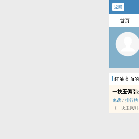
返回
首页
红油宽面
一块玉佩引
鬼话
/
排行榜
《一块玉佩引