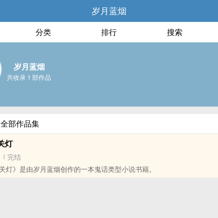
岁月蓝烟
分类
排行
搜索
岁月蓝烟
共收录 1 部作品
的全部作品集
关灯
完结
关灯》是由岁月蓝烟创作的一本鬼话类型小说书籍。