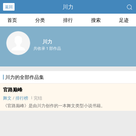
川力
返回
首页
分类
排行
搜索
足迹
川力
共收录 1 部作品
川力的全部作品集
官路巅峰
舞文
/
排行榜
完结
《官路巅峰》是由川力创作的一本舞文类型小说书籍。