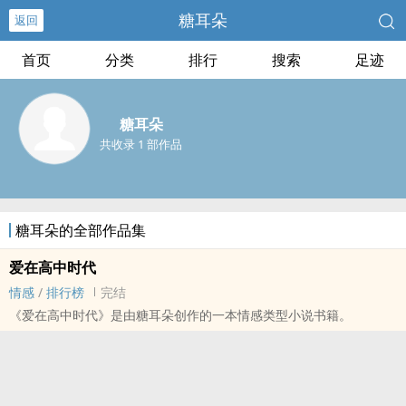
糖耳朵
返回
首页
分类
排行
搜索
足迹
糖耳朵
共收录 1 部作品
糖耳朵的全部作品集
爱在高中时代
情感
/
排行榜
完结
《爱在高中时代》是由糖耳朵创作的一本情感类型小说书籍。