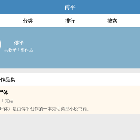
傅平
分类
排行
搜索
傅平
共收录 1 部作品
部作品集
尸体
完结
尸体》是由傅平创作的一本鬼话类型小说书籍。