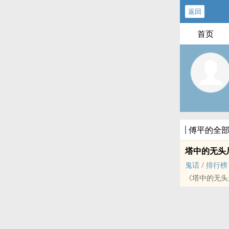
返回
首页
傅平的全
塔中的无头
鬼话
/
排行榜
《塔中的无头