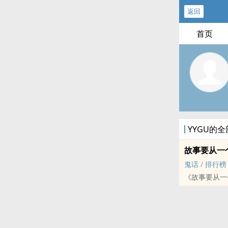
返回
首页
YYGU的
故事要从一
鬼话
/
排行榜
《故事要从一