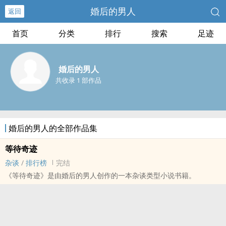
婚后的男人
返回
首页
分类
排行
搜索
足迹
婚后的男人
共收录 1 部作品
婚后的男人的全部作品集
等待奇迹
杂谈
/
排行榜
完结
《等待奇迹》是由婚后的男人创作的一本杂谈类型小说书籍。