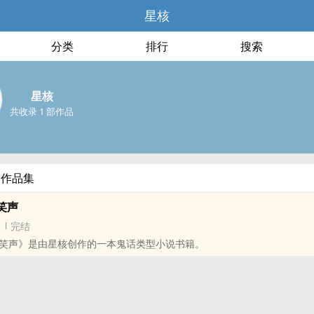
星核
分类
排行
搜索
星核
共收录 1 部作品
部作品集
笑声
完结
笑声》是由星核创作的一本鬼话类型小说书籍。