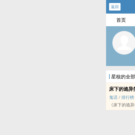
返回
首页
星核的全
床下的诡异
鬼话
/
排行榜
《床下的诡异