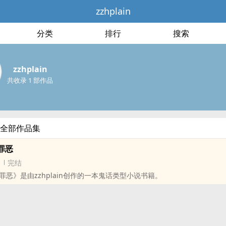
zzhplain
分类
排行
搜索
zzhplain
共收录 1 部作品
in的全部作品集
罪恶
完结
罪恶》是由zzhplain创作的一本鬼话类型小说书籍。