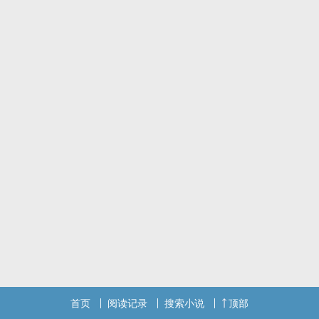
首页
阅读记录
搜索小说
顶部