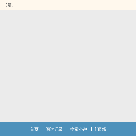
书籍。
首页
阅读记录
搜索小说
顶部