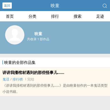
映童
返回
首页
分类
排行
搜索
足迹
映童
共收录 1 部作品
映童的全部作品集
讲讲我擡棺材遇到的那些怪事儿……
鬼话
/
排行榜
完结
《讲讲我擡棺材遇到的那些怪事儿……》是由映童创作的一本鬼话类型
小说书籍。