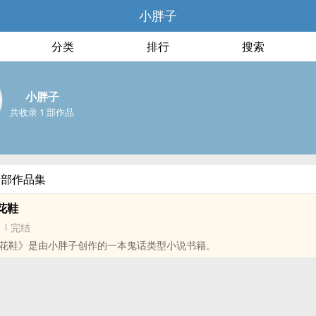
小胖子
分类
排行
搜索
小胖子
共收录 1 部作品
全部作品集
花鞋
完结
花鞋》是由小胖子创作的一本鬼话类型小说书籍。