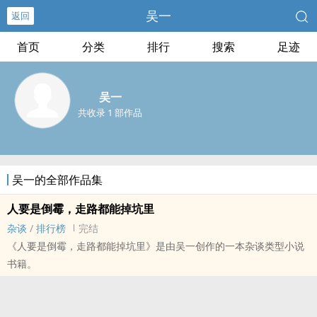
吴一
返回
首页
分类
排行
搜索
足迹
吴一
共收录 1 部作品
吴一的全部作品集
人要是倒霉，走路都能掉坑里
杂谈
/
排行榜
完结
《人要是倒霉，走路都能掉坑里》是由吴一创作的一本杂谈类型小说
书籍。