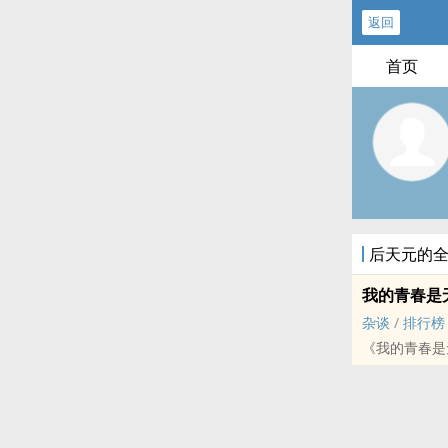
返回
首页
后天元的
我的青春是
杂谈
/
排行榜
《我的青春是