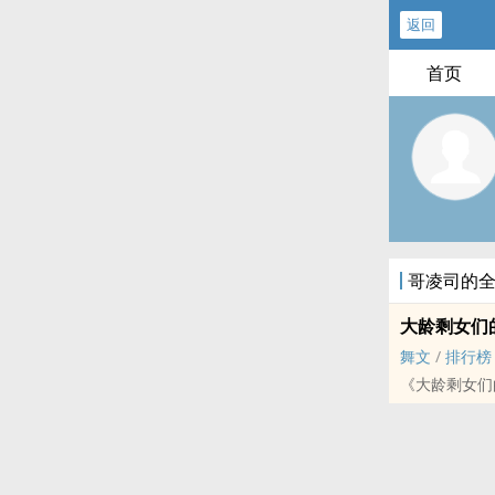
返回
首页
哥凌司的
大龄剩女们
舞文
/
排行榜
《大龄剩女们