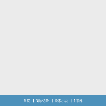
首页
阅读记录
搜索小说
顶部