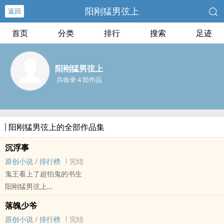
阳刚猛男弦上
返回
首页
分类
排行
搜索
足迹
阳刚猛男弦上
共收录 4 部作品
阳刚猛男弦上的全部作品集
沉浮事
原创小说
/
排行榜
完结
鬼王看上了超怕鬼的书生
阳刚猛男弦上
原创小说 - BL - 长篇 - 完结
落魄少爷
HE - 神怪志异 - 强制爱 - 强弱
原创小说
/
排行榜
完结
‌‍‎高‌‎H‍