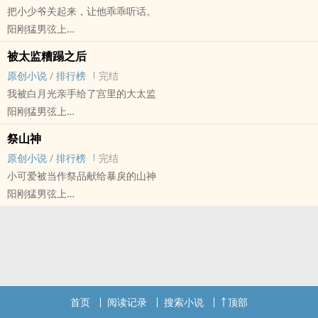
把小少爷关起来，让他乖乖听话。
鬼王强行占据了书生的房子
阳刚猛男弦上
书生怕得要命
原创小说 - BL - 长篇 - 完结
还不得不乖乖往他怀里钻
被太监糟蹋之后
狗血 - PTSD - 强制爱 - ‎‎‍1‌v‍‌1‌‍
于是鬼王又强行占据了书生
原创小说
/
排行榜
完结
‌‍‎高‌‎H‍
这是关于一个超怕鬼的受被xp变态的鬼王攻抓在身边这样那样的故
我被白月光亲手给了宫里的大太监
疯批变态军官x娇气小少爷
事。
阳刚猛男弦上
狭小的牢房里
攻受地位不对等，前期强制含量极高，但无暴力成分。
原创小说 - BL - 长篇 - 完结
自称哥哥的魔鬼
祭山神
本文与灵异恐怖题材无关，作者水平有限，各位老板看文前先降低期
古代 - 狗血 - 第一人称 - 病娇
逼着小少爷在他脚下臣服
原创小说
/
排行榜
完结
待值
‌‍‎高‌‎H‍
作者笔名请认准十三把剑，‎‌‍废‍文‎‍‍id只是个意外……
小可爱被当作祭品献给暴戾的山神
文案不完全剧透，阅读中途若有任何不适，请及时退出
太监攻X暗卫受
【结局带有强制色彩，介意勿入！】
阳刚猛男弦上
素闻东厂厂公为人阴险、性情暴戾，是人人避之不及的存在。
原创小说 - BL - 完结 - HE
我原以为暗卫一辈子都不会接触到那样的大人物。
兽人 - 双性 - ‌‍‎高‌‎H‍ - 触手
直到爱慕了十余年的殿下，为了权力，将我送给了他。
中篇
【自行避雷：攻是真太监！！】
山神是个形态奇异的怪物
请勿擅自传播txt文档
祭品害怕得要命
笔名认准十三把剑，‎‌‍废‍文‎‍‍id只是个意外……
还得哭着往他怀里钻
首页
阅读记录
搜索小说
顶部
作者笔名请认准十三把剑，‎‌‍废‍文‎‍‍id只是个意外……