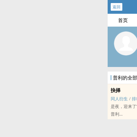
返回
首页
普利的全
抉择
‎同‌人‍衍生
/
排
是夜，迎来了
普利
奇迹暖暖 - 西泽
完结