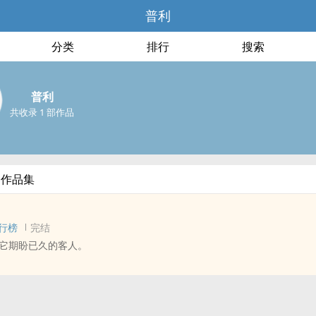
普利
分类
排行
搜索
普利
共收录 1 部作品
部作品集
行榜
完结
它期盼已久的客人。
尔X克洛里斯 ‎同‌人‍衍生 - 游戏‎同‌人‍ - BL - 短篇