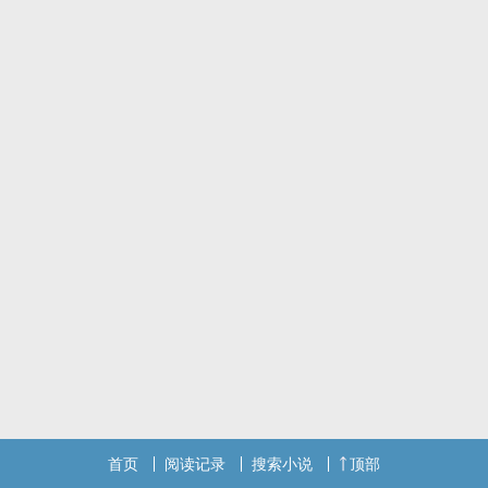
喂马，劈柴，周游世界
从明天起，关心粮食和蔬菜
我有一所房子，面朝大海，春暖花开
从明天起，和每一个亲人通信
告诉他们我的幸福
那幸福的闪电告诉我的
我将告诉每一个人
给每一条河每一座山取一个温暖的名字陌生人，我也为你祝福
愿你有一个灿烂的前程
愿你有情人终成眷属”
“从明天起”
首页
阅读记录
搜索小说
顶部