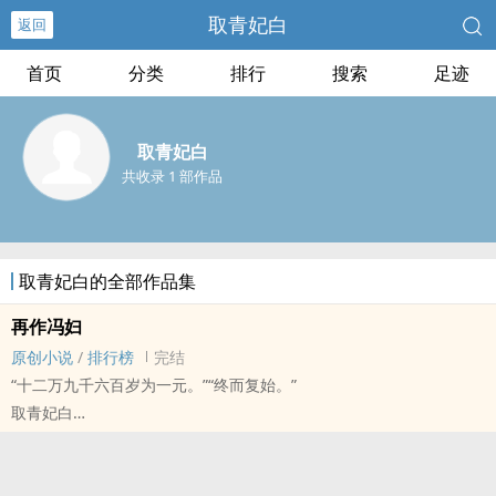
取青妃白
返回
首页
分类
排行
搜索
足迹
取青妃白
共收录 1 部作品
取青妃白的全部作品集
再作冯妇
原创小说
/
排行榜
完结
“十二万九千六百岁为一元。”“终而复始。”
取青妃白
原创小说 - BG - 短篇 - 完结
现代 - BE - 第一人称
“从明天起，做一个幸福的人