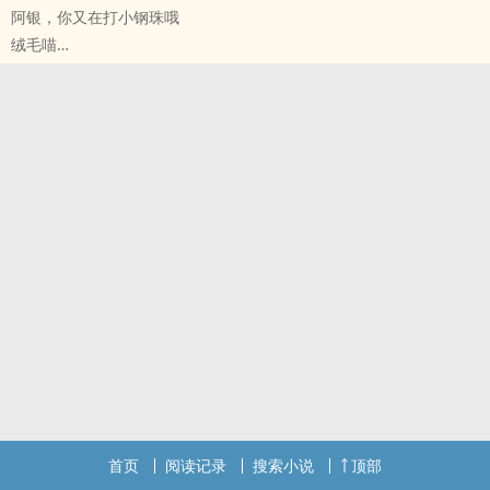
阿银，你又在打小钢珠哦
OOC！OOC！OOC！
绒毛喵
（主要）是乳钉，还有些别的
银魂[银魂] - 银土[坂田银时/土方十四郎] ‎同‎‌人‍‎衍生 - 动漫‎同‎‌人‍‎
本人xp产物
BL - 短篇 - 完结
挺雷的，有雷点的尽量别点吧
ABO
老文了，刚来‌‎‍废‍文‌‎，搬一下
杀手夜兔银X卧底人类土
私设：信息素只是味道而已，谁都可以闻得到，分不出AO，也没那方
面的作用，但是B没有信息素。平常很少有人释放信息素，只有社牛
会随便放，或者情侣之间搞‎‍情‍‌‎趣‍‎‌。
旧文新发（2021年10月）
首页
阅读记录
搜索小说
顶部