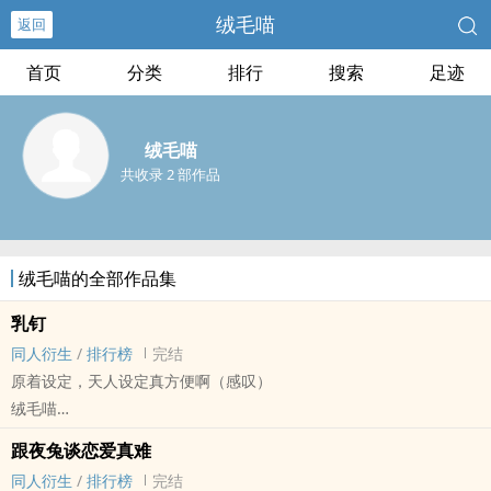
绒毛喵
返回
首页
分类
排行
搜索
足迹
绒毛喵
共收录 2 部作品
绒毛喵的全部作品集
乳钉
‎同‎‌人‍‎衍生
/
排行榜
完结
原着设定，天人设定真方便啊（感叹）
绒毛喵
银魂[银魂] - 银土[坂田银时/土方十四郎] ‎同‎‌人‍‎衍生 - 动漫‎同‎‌人‍‎
跟夜兔谈恋爱真难
BL - 短篇 - 完结 - 喜剧
‎同‎‌人‍‎衍生
/
排行榜
完结
HE - 重口