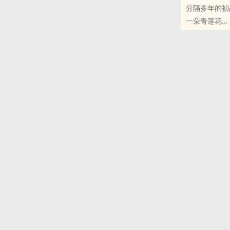
分隔多年的初
住在山洞中的
一朵青莲花
原创小说 - BG
正剧 - 现代 -
1v1
分隔多年的初