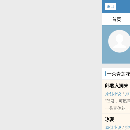
返回
首页
一朵青莲
郎君入洞来
原创小说
/
排
“郎君，可愿意
一朵青莲花
原创小说 - BG
凉夏
古代 - 第三人
原创小说
/
排
相爱相杀