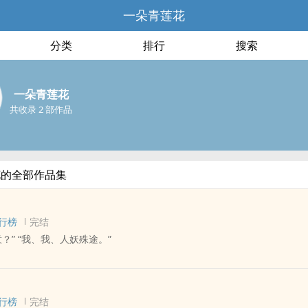
一朵青莲花
分类
排行
搜索
一朵青莲花
共收录 2 部作品
花的全部作品集
行榜
完结
？” “我、我、人妖殊途。”
 - 中篇 - 完结
称 - 奇幻 - 神怪志异
行榜
完结