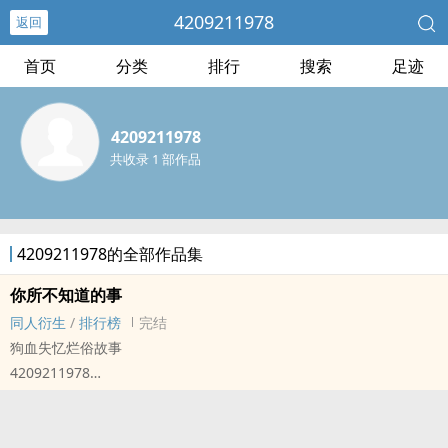
4209211978
返回
首页
分类
排行
搜索
足迹
4209211978
共收录 1 部作品
4209211978的全部作品集
你所不知道的事
‍‌‎同‎‌人‎衍生
/
排行榜
完结
狗血失忆烂俗故事
4209211978
凹凸[凹凸世界] - 赞安 ‍‌‎同‎‌人‎衍生 - BL - 短篇 - 完结
BE - 意识流