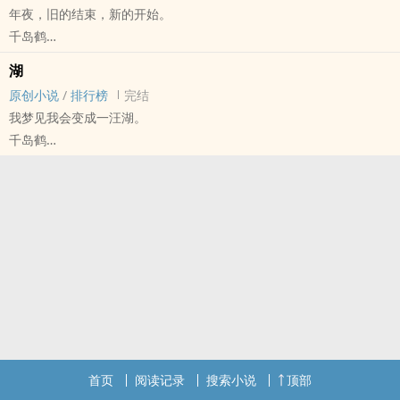
年夜，旧的结束，新的开始。
千岛鹤
原创小说 - 现代 - BL - 短篇
湖
完结
原创小说
/
排行榜
完结
我梦见我会变成一汪湖。
千岛鹤
原创小说 - 短篇 - 完结 - OE
科幻
首页
阅读记录
搜索小说
顶部