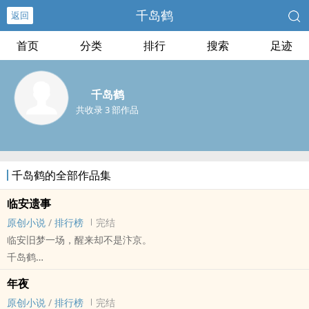
千岛鹤
返回
首页
分类
排行
搜索
足迹
千岛鹤
共收录 3 部作品
千岛鹤的全部作品集
临安遗事
原创小说
/
排行榜
完结
临安旧梦一场，醒来却不是汴京。
千岛鹤
原创小说 - 科幻 - 无CP - 短篇
年夜
完结
原创小说
/
排行榜
完结