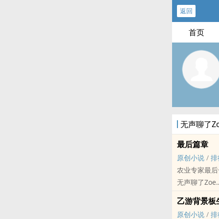
返回
首页
无声聊了Z
最后篇章
原创小说
/
排
农业专家最后
无声聊了Zoe
原创小说 - 科幻
乙游背景板
完结 - 喜剧 -
原创小说
/
排