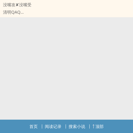
没嘴攻✘没嘴受
清明QAQ
原创小说 - BL - 短篇 - 完结
首页
阅读记录
搜索小说
顶部