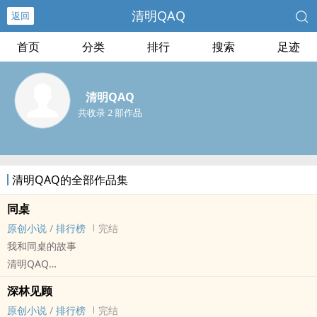
清明QAQ
返回
首页
分类
排行
搜索
足迹
清明QAQ
共收录 2 部作品
清明QAQ的全部作品集
同桌
原创小说
/
排行榜
完结
我和同桌的故事
清明QAQ
原创小说 - 性向未知 - 大纲 - 完结
深林见顾
原创小说
/
排行榜
完结