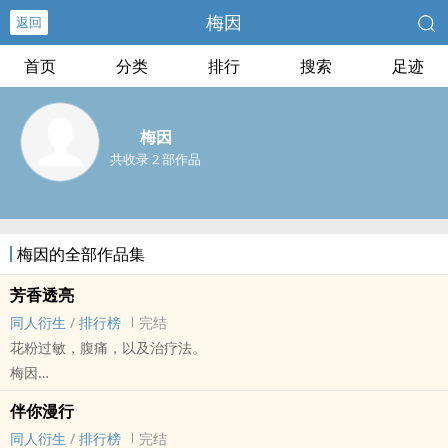
梅因
返回
首页
分类
排行
搜索
足迹
梅因
共收录 2 部作品
梅因的全部作品集
芳香透亮
同人衍生
/
排行榜
完结
花粉过敏，腹痛，以及治疗法。
梅因
全职[全职高手] - 修伞[叶修/苏沐秋] 同人衍生 - 小说同人
伴你漫行
BL - 短篇 - 完结
同人衍生
/
排行榜
完结
原作背景+ABO