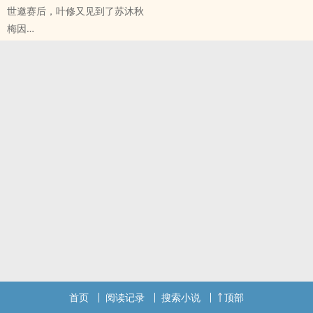
世邀赛后，叶修又见到了苏沐秋
梅因
全职[全职高手] - 修伞[叶修/苏沐秋] 同人衍生 - BL - 完结 - 中篇
原作背景+人鬼情未了（？）
首页
阅读记录
搜索小说
顶部