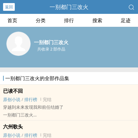
一别都门三改火
返回
首页
分类
排行
搜索
足迹
一别都门三改火
共收录 2 部作品
一别都门三改火的全部作品集
已读不回
原创小说
/
排行榜
完结
穿越到未来发现我和前任结婚了
一别都门三改火
原创小说 - BL - 长篇 - 完结
六州歌头
现代 - 破镜重圆 - 穿越
原创小说
/
排行榜
完结
“先说爱的先不爱，后动心的不死心”