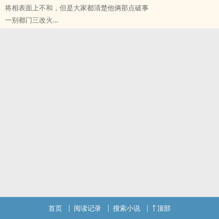
将相表面上不和，但是大家都清楚他俩那点破事
顾承锐x宁知然
一别都门三改火
非典型二世祖浪子x慢热‎美‎‍‍人‌‎‍社畜
原创小说 - BL - 大长篇 - 完结
宫廷侯爵 - 破镜重圆 - 先婚后爱 - 生子
昭王和昭王妃是金陵城里顶顶臭名昭著的一对神仙眷侣——琼楼斗
酒、白日痛饮，夫妻二人一同醉成烂泥。非得刚刚垂髫之年的小郡主
亲自出马，才能把她这对荒唐爹娘拎回家。
直到有一天，陆令从和谢竟双双发现，命里有时终须有，靠装疯卖
傻、醉生梦死，能逃得过一时可逃不过一世。
贞祐十七年冬，乌衣巷谢家因涉国本之争而获罪。昭王妃谢竟在大雨
滂沱的公车门下跪了三天三夜，额前鲜血长流，为谢家满门跪来了“斩
立决”三个字。
监斩官正是他结发十年的枕边人，昭王陆令从。
陆令从 x 谢竟
首页
阅读记录
搜索小说
顶部