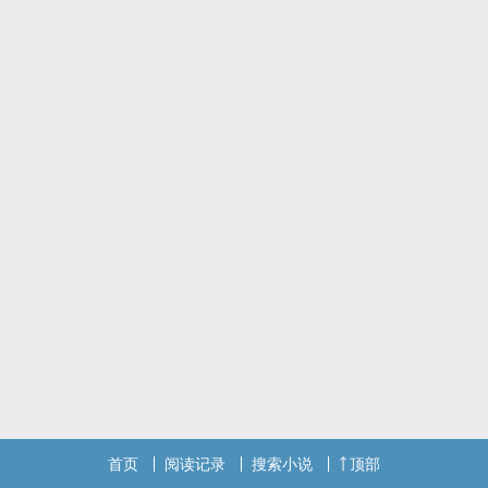
初恋情人海伦重逢。过去的三十年中维克托对海伦充满愧疚，他希望
当年在十日战争中死去的是自己，但很遗憾，他活下来了。海伦在成
为一名土耳其商人的妻子后与他离婚，她依然很坚韧并且漂亮。他们
共度几个周末后飞去芭提雅，在印度洋海滩上分享南联盟解体三十年
中他们的生活。
警告，警告，本文是我和好友豹子izzy的阴阳师修帝‍‎‌同‎人‎‌文衍生作
品，讲述主角们父母辈的故事。因为所有的故事背景、人物关系以及
绝大多数人物均为原创，所以我将本文归类为原创小说。
本文写于一年半之前，当时俄乌和巴以新一轮冲突均未发生，一些观
点现在看来过时。
本文的‍男‍男‍‍‌女‍‍女‍‌关系非常混乱，不适合纯爱玩家进入，以及文案里面
两个人还真不一定是爱情，他俩有自己的生活。‌‍‎1‎V‎‍‌1‎‎纯爱人是必然会
被创思的。
首页
阅读记录
搜索小说
顶部