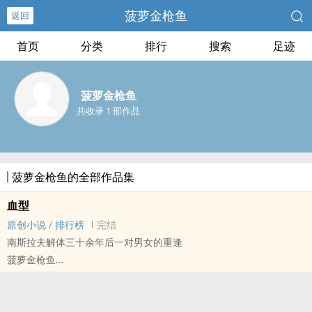
菠萝金枪鱼
返回
首页
分类
排行
搜索
足迹
菠萝金枪鱼
共收录 1 部作品
菠萝金枪鱼的全部作品集
血型
原创小说
/
排行榜
完结
南斯拉夫解体三十余年后一对男女的重逢
菠萝金枪鱼
原创小说 - 混合性向 - 中篇 - 完结
正剧 - 现代
南斯拉夫解体三十余年后，昆虫学家维克托·安格洛维奇在巴塞罗那与