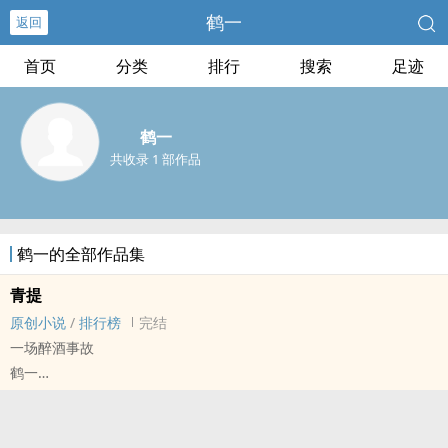
鹤一
返回
首页
分类
排行
搜索
足迹
鹤一
共收录 1 部作品
鹤一的全部作品集
青提
原创小说
/
排行榜
完结
一场醉酒事故
鹤一
原创小说 - BL - 长篇 - 完结
现代 - 双性 - 暧昧 - 荤素均衡
程铎x方青意