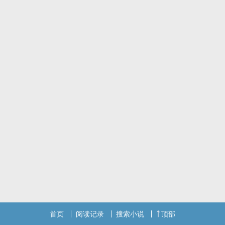
解压产物，勿深究逻辑🧎
首页
阅读记录
搜索小说
顶部