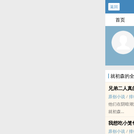
返回
首页
就初森的
兄弟二人真的
原创小说
/
排
他们在阴暗潮
就初森
原创小说 - BL
我想吃小笼
BE - 小甜饼 - 
原创小说
/
排
骨科X双胞胎