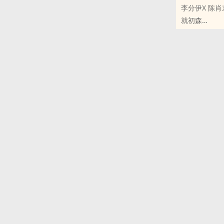
李分伊X 陈肖
避雷1.文笔
就初森
2.两人第一
原创小说 - 其
物。一家子都在‍
那天李分伊分
3.有弑父环
4.是互攻。
海家的兄弟俩
他们也有着不
导致越来越肮