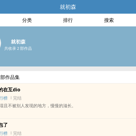
就初森
分类
排行
搜索
就初森
共收录 2 部作品
全部作品集
在互dio
行榜
完结
湿且不被别人发现的地方，慢慢的滋长。
 - 中篇 - 完结
包了
1v1
行榜
完结
X丧心病狂X真心小甜饼