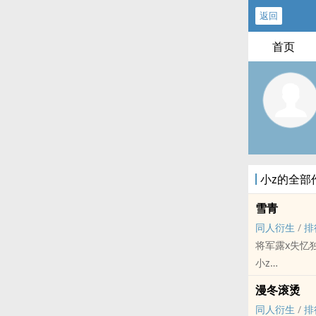
返回
首页
小z的全部
雪青
同人衍生
/
排
将军露x失忆
小z
APH[黑塔利亚
漫冬滚烫
短篇 - 完结
同人衍生
/
排