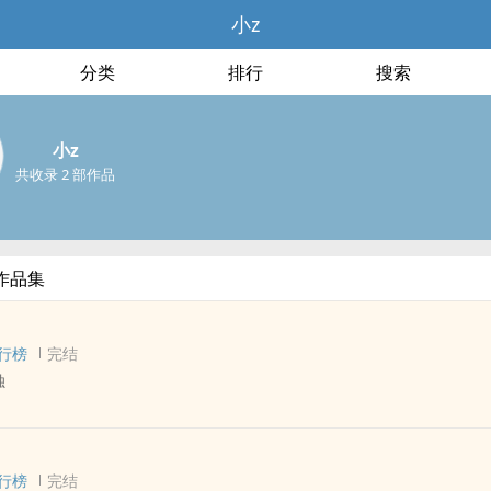
小z
分类
排行
搜索
小z
共收录 2 部作品
作品集
行榜
完结
独
 ヘタリア] - 露独（伊万x路德维希） 同人衍生 - 动漫同人 - BL
行榜
完结