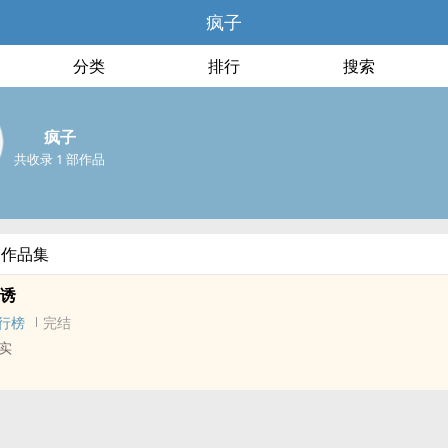
疯子
分类
排行
搜索
疯子
共收录 1 部作品
部作品集
引诱
行榜
完结
实
 ‌‍‎同‎‌人‌‎‎衍生 - 真人‌‍‎同‎‌人‌‎‎ - BL
晞