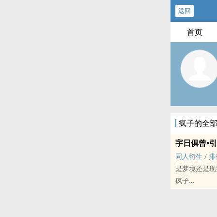
返回
首页
疯子的全
宇日俱曾•
‌‍‎同‎‌人‌‎‎衍生
/
排
是梦境还是现
疯子
明星[明星] - 宇日俱曾
短篇 - 完结
肖宇梁x曾舜