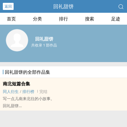
回礼甜饼
返回
首页
分类
排行
搜索
足迹
回礼甜饼
共收录 1 部作品
回礼甜饼的全部作品集
南北短篇合集
‎‍同‎‌‌人‎衍生
/
排行榜
完结
写一点儿南来北往的小故事。
回礼甜饼
明星大侦探[明星大侦探系列明星推理真人秀节目] - 南北[蒲熠星/郭文
韬] ‎‍同‎‌‌人‎衍生 - 真人‎‍同‎‌‌人‎
BL - 短篇 - 完结 - 现代