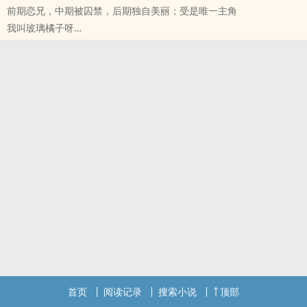
前期恋兄，中期被囚禁，后期独自美丽；受是唯一主角
却代表着平稳的生活、代表着幸福。”宋平心中学时看的课外书里，每
我叫玻璃橘子呀
一个角色都是前者，就像王小波与李银河的书信中写的那样：我希望
原创小说 - BL - 完结 - 现代
我的“自我”永远“滋滋”地响，翻腾不休，就像火炭上的一滴糖。
HE - 爽文 - 狗血 - 现实主义
大概是好学生天生对文人的敬畏，让宋平心对这样的思想一直敬若神
短篇
明，他也曾在内心深处觉得，人就是要保持对生活的灵敏，人就是要
对苦难怀有绝对高度的感知，但这样的想法都在他长大后发现自己喜
欢自己的养父时一点点瓦解。
如果可以，他多幺想和李孟余过上一眼就能望到头的日子，他想重复
小时候和他一起的生活，他们的家里只有俩个人，宋平心会在下学的
时候买菜，这样李孟余就不用再折回一段路去超市买菜，写完作业的
宋平心会给李孟余打下手，然后两人一起边看电视一边吃饭，就这样
的日子他想日复一日的重复下去。
但事与愿违，这样变质的爱注定不会善终。”
“李孟余曾在书中看到过这样一句话：‘我渴望有人暴烈地爱我至死不
渝，明白爱和死一样强大，并永远站在我身边。我渴望有人毁灭我并
被我毁灭。’
但李孟余不能苟同，他想，爱是克己复礼，爱是涓涓细流，爱是克
首页
阅读记录
搜索小说
顶部