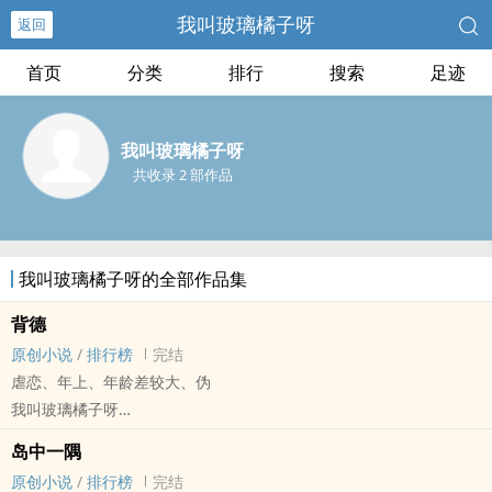
我叫玻璃橘子呀
返回
首页
分类
排行
搜索
足迹
我叫玻璃橘子呀
共收录 2 部作品
我叫玻璃橘子呀的全部作品集
背德
原创小说
/
排行榜
完结
虐恋、年上、年龄差较大、伪
我叫玻璃橘子呀
原创小说 - BL - 短篇 - 完结
岛中一隅
HE - 父子 - BDSM
原创小说
/
排行榜
完结
“对有些人来说，一眼望到头的生活代表着灵魂的枯萎，对有些人来说