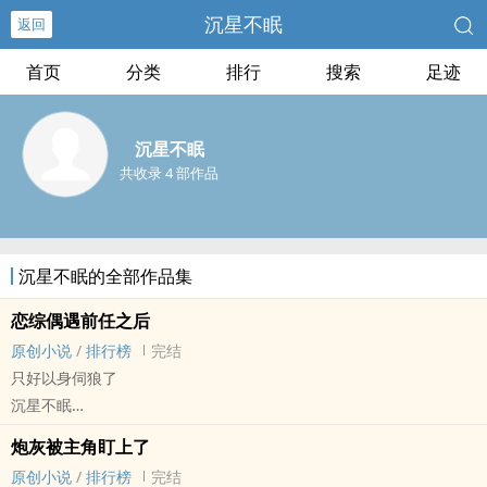
沉星不眠
返回
首页
分类
排行
搜索
足迹
沉星不眠
共收录 4 部作品
沉星不眠的全部作品集
恋综偶遇前任之后
原创小说
/
排行榜
完结
只好以身伺狼了
沉星不眠
原创小说 - BL - 中篇 - 完结
炮灰被主角盯上了
现代 - HE - ABO - 娱乐圈
原创小说
/
排行榜
完结
冷心冷肺大‍‍‌美‍人‌‍被前任们狠狠吃掉的故事