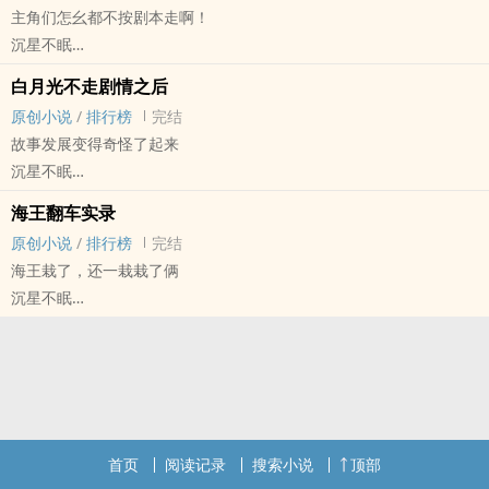
主角们怎幺都不按剧本走啊！
np，万人迷受
沉星不眠
原创小说 - BL - 短篇 - 完结
白月光不走剧情之后
现代 - HE - 小甜饼 - 娱乐圈
原创小说
/
排行榜
完结
炮灰因为车祸觉醒了意识，知道了自己所处的世界是一本书，主要标
故事发展变得奇怪了起来
签是np，强取豪夺，虐恋情深。
沉星不眠
而他是书里一个戏份不多的炮灰攻。
原创小说 - BL - 中篇 - 完结
只是主角们怎幺都像饿极了的狼一样盯上了他呢？！
海王翻车实录
现代 - HE - 小甜饼 - ‎‎‌1‎‍‌v‍‎1‌‎
np，万人迷受，无脑苏爽
原创小说
/
排行榜
完结
你是一个即将回国的白月光
海王栽了，还一栽栽了俩
炮灰白月光
沉星不眠
按照剧情发展你的结局不太好看
原创小说 - BL - 短篇 - 完结
所以你选择———开摆！
现代 - HE - 小甜饼
大纲文，第二人称，‎‎‌1‎‍‌v‍‎1‌‎，甜的
陆清唯有一个人生信条——上班不谈私事，上床不谈感情。
他是一个烂人，偏偏有狗追着他要真心。
3p，短篇完结
首页
阅读记录
搜索小说
顶部