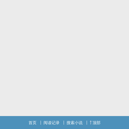
◎私设年龄差6岁，初见是16岁和22岁，再见是20岁和26岁
◎ooc，含车，伪出轨
◎雷点：双性
首页
阅读记录
搜索小说
顶部