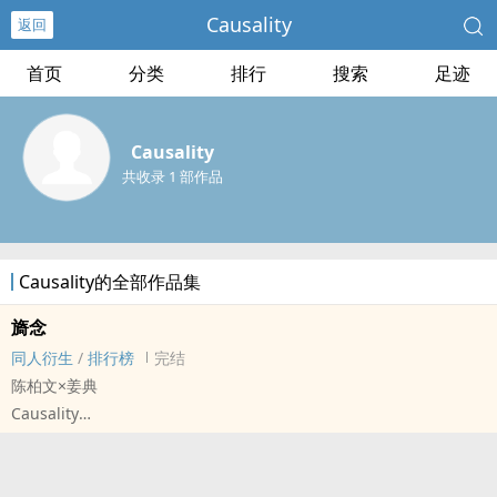
Causality
返回
首页
分类
排行
搜索
足迹
Causality
共收录 1 部作品
Causality的全部作品集
旖念
同人衍生
/
排行榜
完结
陈柏文×姜典
Causality
- 柏典 同人衍生 - BL - 短篇 - 完结
HE - 小甜饼 - 双性
◎大二电影系学生 × 已婚高中体育老师