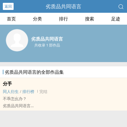
劣质品共同语言
返回
首页
分类
排行
搜索
足迹
劣质品共同语言
共收录 1 部作品
劣质品共同语言的全部作品集
分手
‍同‌人‌‎衍生
/
排行榜
完结
不乖怎幺办？
劣质品共同语言
明星[明星] - 彬奎（崔秀彬/崔杋圭） ‍同‌人‌‎衍生 - 真人‍同‌人‌‎ - BL
短篇 - 完结 - 现代 - 第三人称
双性