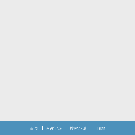
双星+微强制爱+ooc严重
剧情只为车车服务*^_^* ～
（写文用范奎这个名字是我个人喜好 幺幺）
首页
阅读记录
搜索小说
顶部