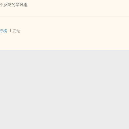
不及防的暴风雨
揍攻
 - BL - 短篇
被怀孕。
行榜
完结
受身上的香味。
自己身上的香味，只有攻能闻到。
婚，科学生子。
 - GL - 完结
作指导，写了玩玩的。
像个傻子等了两年。
者瞎编的。满足自己的XP。
也
半个学期，刚放假，就“消失”了，没有任何解释，没留下任何理由，留下
回来的。等我。”