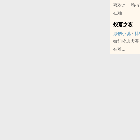
喜欢是一场措
都市.HE
在难
死傲娇受X欠
原创小说 - 现代
设定：
炽夏之夜
完结
1.被咬就会
原创小说
/
排
2.攻能闻道
御姐攻忠犬受
3.受闻不到
在难
4.同性能结
原创小说 - 现代
雷点：
短篇
1.不接受写
她消失后，我
2.其实是作
丁郁瑶X陆可
文案:
她们才在一起
和一句:“我会