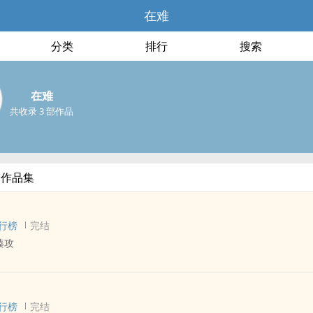
在难
分类
排行
搜索
在难
共收录 3 部作品
部作品集
行榜
完结
揍攻
 - 完结 - 现代
相爱相杀 - 1v1
行榜
完结