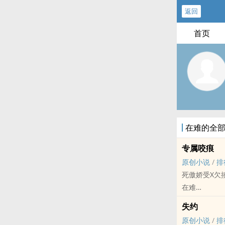
返回
首页
在难的全
专属咬痕
原创小说
/
排
死傲娇受X欠
在难
原创小说 - BL
失约
HE - 暧昧 - 
原创小说
/
排
短篇