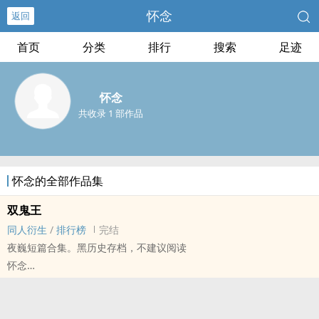
怀念
返回
首页
分类
排行
搜索
足迹
怀念
共收录 1 部作品
怀念的全部作品集
双鬼王
‍‌同‎‌人‌衍生
/
排行榜
完结
夜巍短篇合集。黑历史存档，不建议阅读
怀念
镇魂[镇魂] - 面巍[鬼面/沈巍] ‍‌同‎‌人‌衍生 - 小说‍‌同‎‌人‌
BL - 短篇 - 完结