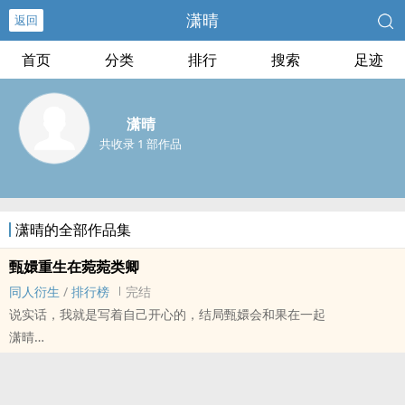
潇晴
返回
首页
分类
排行
搜索
足迹
潇晴
共收录 1 部作品
潇晴的全部作品集
甄嬛重生在菀菀类卿
‍‎‎同‎‍‍人‍衍生
/
排行榜
完结
说实话，我就是写着自己开心的，结局甄嬛会和果在一起
潇晴
甄嬛传 - ‍‎‎同‎‍‍人‍衍生 - BG - 大长篇 - 完结
古代 - HE - 爽文 - 授权转载