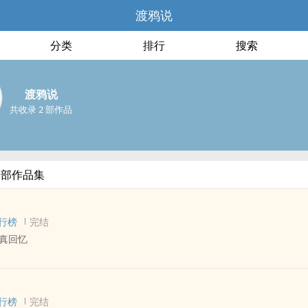
渡鸦说
分类
排行
搜索
渡鸦说
共收录 2 部作品
全部作品集
行榜
完结
真回忆
 - 中篇 - 完结
人称
行榜
完结