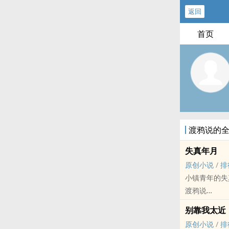
返回
首页
渡鸦说的
失真年月
原创小说
/
排
小镇青年的失
渡鸦说
原创小说 - BL
别靠我太近
现代 - 第一
原创小说
/
排