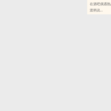
在酒吧偶遇熟
渡鸦说
原创小说 - BL
现代 - HE -
‌1‌‎‎v‌‎1‎