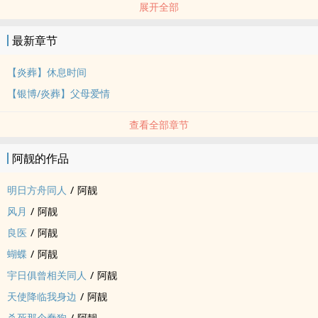
展开全部
最新章节
【炎葬】休息时间
【银博/炎葬】父母爱情
查看全部章节
阿靓的作品
明日方舟‌同‍人‍‎
/
阿靓
风月
/
阿靓
良医
/
阿靓
蝴蝶
/
阿靓
宇日俱曾相关‌同‍人‍‎
/
阿靓
天使降临我身边
/
阿靓
杀死那个蠢狗
/
阿靓