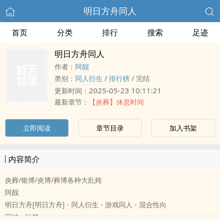
明日方舟‌同‍人‍‎
首页
分类
排行
搜索
足迹
明日方舟‌同‍人‍‎
作者：
阿靓
类别：
‌同‍人‍‎衍生
/
排行榜
/
完结
2025-05-23 10:11:21
更新时间：
最新章节：
【炎葬】休息时间
立即阅读
章节目录
加入书架
内容简介
炎葬/银博/炎博/葬博各种大乱炖
阿靓
明日方舟[明日方舟] - ‌同‍人‍‎衍生 - 游戏‌同‍人‍‎ - 混合性向
完结 - 短篇