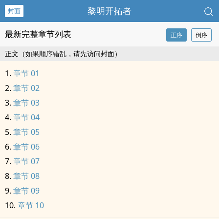
黎明开拓者
封面
最新完整章节列表
正序
倒序
正文（如果顺序错乱，请先访问封面）
章节 01
章节 02
章节 03
章节 04
章节 05
章节 06
章节 07
章节 08
章节 09
章节 10