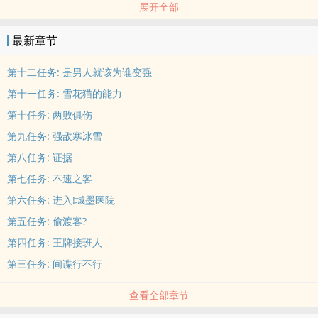
展开全部
这已经是个很久以前的事了......
「咦?」她在小巷子堆的一个杂物箱旁发现了一位奇怪的少年。
最新章节
这个少年遍体鳞伤，全身被雨淋得没有一处是干的。
「你、你怎么了?需要帮忙吗?」
第十二任务: 是男人就该为谁变强
直到少年擡起头，十六夜这时才看到他头上那个不该出现的白‎‍‎色‍‌猫‌耳
第十一任务: 雪花猫的能力
和背后的尾巴「猫?!」
第十任务: 两败俱伤
------------------------------------------------------------------------
第九任务: 强敌寒冰雪
【Pray系列】
1.《Pray》第一季
第八任务: 证据
2.《火线杀机》第二季
第七任务: 不速之客
3.《城墨医院的逆袭!》第三季
第六任务: 进入!城墨医院
4.《决战Casino》第四季
第五任务: 偷渡客?
第四任务: 王牌接班人
第三任务: 间谍行不行
查看全部章节