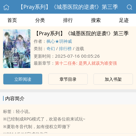
【Pray系列】《城墨医院的逆袭!》第三季
首页
分类
排行
搜索
足迹
【Pray系列】《城墨医院的逆袭!》第三季
作者：
枫心★玥神威
类别：
奇幻
/
排行榜
/
连载
2025-07-16 00:05:26
更新时间：
最新章节：
第十二任务: 是男人就该为谁变强
立即阅读
章节目录
加入书架
内容简介
标签：轻小说。
※已经制成RPG模式了，欢迎各位前来试玩~
※夏歌冬音代制，如有侵权立即撤下
※2014/5/16完成的作品