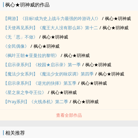
枫心★玥神威的作品
【网游】《目标!成为史上战斗力最强的吟游诗人!》
/
枫心★玥神威
【天使再见系列】《魔王大人没有那么坏》第十二
/
枫心★玥神威
《无「恶」不做》
/
枫心★玥神威
《全民偶像》
/
枫心★玥神威
《枫叶王朝★亚曼拉的黎明》
/
枫心★玥神威
【启示录系列】《校园★启示录》第一季
/
枫心★玥神威
【魔法少女系列】《魔法少女的咏叹调》第四季
/
枫心★玥神威
【启示录系列】《逆光的抉择》第五季
/
枫心★玥神威
《星之泉之争夺王位》
/
枫心★玥神威
【Pray系列】《火线杀机》第二季
/
枫心★玥神威
查看全部作品
相关推荐