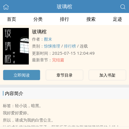
玻璃棺
首页
分类
排行
搜索
足迹
玻璃棺
作者：
酣末
类别：
惊悚推理
/
排行榜
/
连载
2025-07-15 12:04:49
更新时间：
最新章节：
完结篇
立即阅读
章节目录
加入书架
内容简介
标签：轻小说，暗黑。
我好爱好爱妳。
所以，请成为我的白雪公主。
比起成为将妳吻醒的王子，我更乐于当将妳装进玻璃棺里的小矮人。