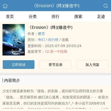
《Erosion》(终)(修改中)
首页
分类
排行
搜索
足迹
《Erosion》(终)(修改中)
作者：
樱雪
类别：
奇幻
/
排行榜
/
连载
2025-07-09 20:05:24
更新时间：
最新章节：
12.另一个结局
立即阅读
章节目录
加入书架
内容简介
少女们被逼参加称为「侵蚀」的实验，成功就可以得到强大的力量
「侵蚀」，受尽痛苦的 她们决心逃离，却发现背后的阴谋－－ 欢迎大
家留意见啊，你们的支持是我写作的推动力^_^ 本小说于2008年5月
17日开始连载，于2010年6月7日完结。 【作品属樱雪(sakurayuki)所