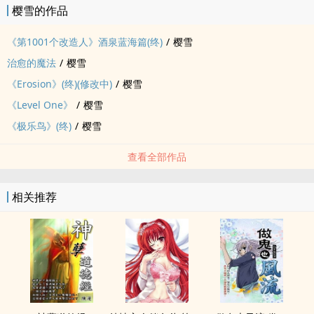
樱雪的作品
《第1001个改造人》酒泉蓝海篇(终)
/
樱雪
治愈的魔法
/
樱雪
《Erosion》(终)(修改中)
/
樱雪
《Level One》
/
樱雪
《极乐鸟》(终)
/
樱雪
查看全部作品
相关推荐