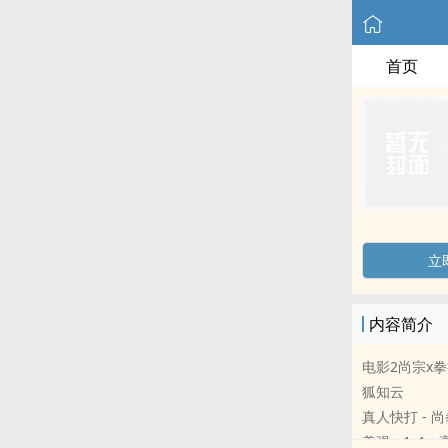
首页
立
内容简介
电影2尚宗x
狐知云
真人快打 - 尚拳
美强 - ‎1‍v‌‎1‎‎‌ - ‍‌‌高