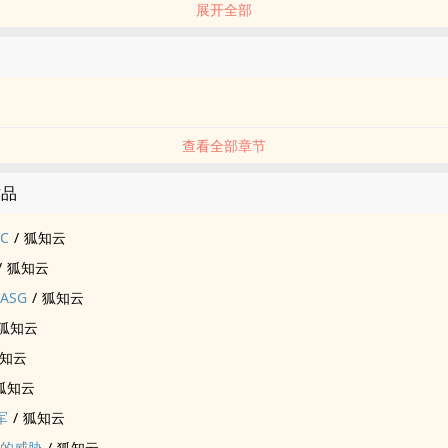
展开全部
查看全部章节
作品
C
/
狐知云
/
狐知云
ASG
/
狐知云
狐知云
知云
狐知云
军
/
狐知云
师的威胁
/
狐知云