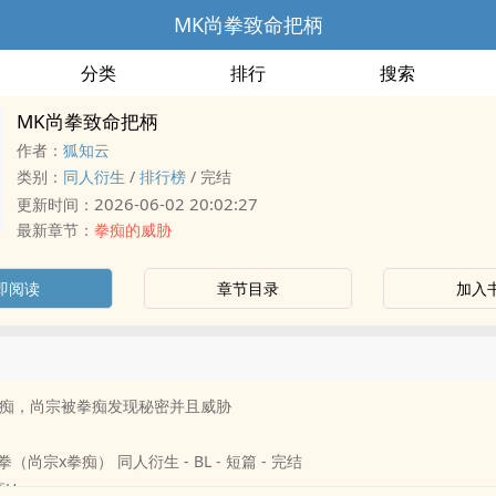
MK尚拳致命把柄
分类
排行
搜索
MK尚拳致命把柄
作者：
狐知云
类别：
‌同‍‍‎人‌衍生
/
排行榜
/
完结
2026-06-02 20:02:27
更新时间：
最新章节：
拳痴的威胁
即阅读
章节目录
加入
拳痴，尚宗被拳痴发现秘密并且威胁
（尚宗x拳痴） ‌同‍‍‎人‌衍生 - BL - 短篇 - 完结
‍‌H‍‎