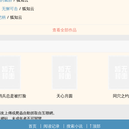
：无懈可击
/
狐知云
把柄
/
狐知云
查看全部作品
哨兵总是被打脸
天心月圆
同穴之
網友上傳或爬蟲自動抓取自互聯網。
級網站，未成年者不可閱覽。
犯了您的權利，敬請聯系我們。
首页
阅读记录
搜索小说
顶部