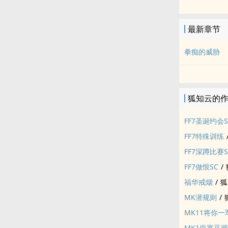
最新章节
拳痴的威胁
狐知云的
FF7圣诞约会S
FF7特殊训练
FF7深蹲比赛S
FF7做恨SC
/
福华戒烟
/
狐
MK潜规则
/
MK11将你一
MK1尚塞巫